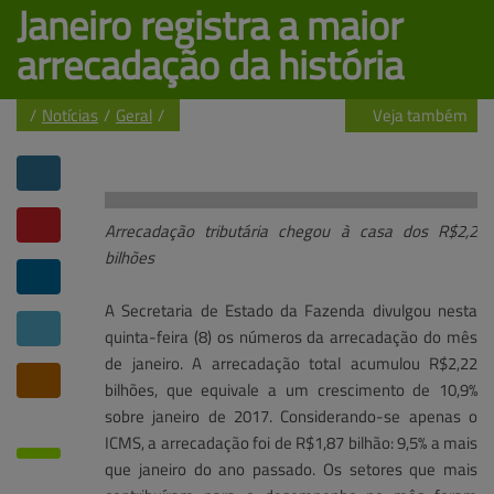
Janeiro registra a maior 
arrecadação da história
Veja também
/
Notícias
/
Geral
/
Notícias
Central de ajuda
Mapa do site
Atuações e soluções
Banco de talentos
Contato
Arrecadação tributária chegou à casa dos R$2,2
bilhões
A Secretaria de Estado da Fazenda divulgou nesta
quinta-feira (8) os números da arrecadação do mês
de janeiro. A arrecadação total acumulou R$2,22
bilhões, que equivale a um crescimento de 10,9%
sobre janeiro de 2017. Considerando-se apenas o
ICMS, a arrecadação foi de R$1,87 bilhão: 9,5% a mais
que janeiro do ano passado. Os setores que mais