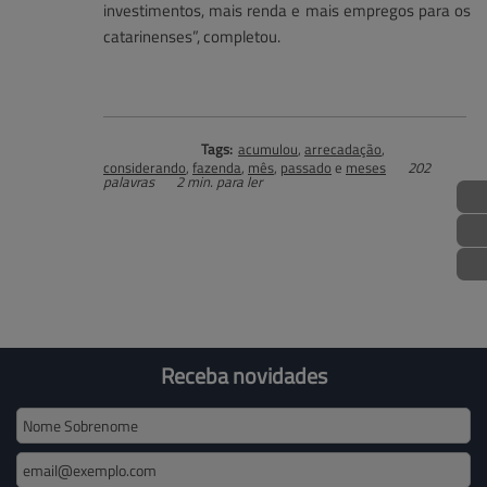
investimentos, mais renda e mais empregos para os
catarinenses”, completou.
Tags:
acumulou
,
arrecadação
,
considerando
,
fazenda
,
mês
,
passado
e
meses
202
palavras
2 min. para ler
Receba novidades