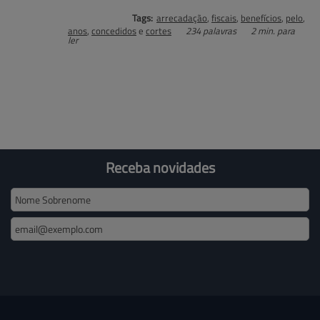
Tags:
arrecadação
,
fiscais
,
benefícios
,
pelo
,
anos
,
concedidos
e
cortes
234 palavras
2 min. para
ler
Receba novidades