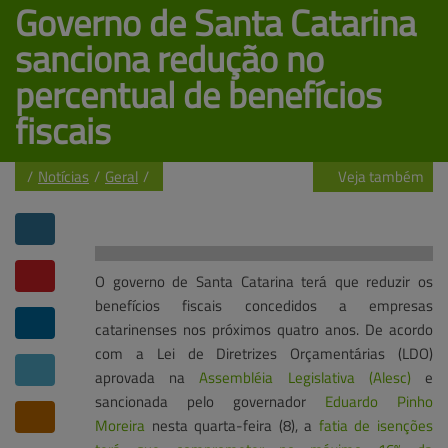
Governo de Santa Catarina 
sanciona 
redução no
percentual de benefícios
fiscais
Veja também
/
Notícias
/
Geral
/
Notícias
Central de ajuda
Mapa do site
Atuações e soluções
Banco de talentos
Contato
O governo de Santa Catarina terá que reduzir os
benefícios fiscais concedidos a empresas
catarinenses nos próximos quatro anos. De acordo
com a Lei de Diretrizes Orçamentárias (LDO)
aprovada na
Assembléia Legislativa (Alesc)
e
sancionada pelo governador
Eduardo Pinho
Moreira
nesta quarta-feira (8), a
fatia de isenções